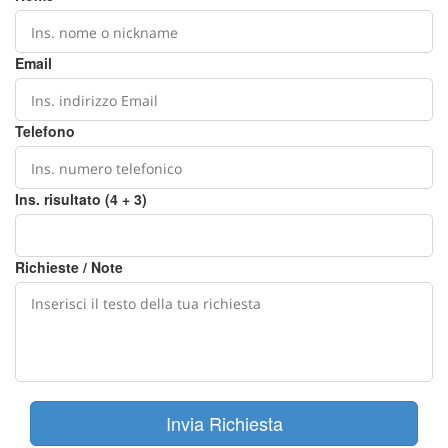
Email
Telefono
Ins. risultato (4 + 3)
Richieste / Note
Invia Richiesta