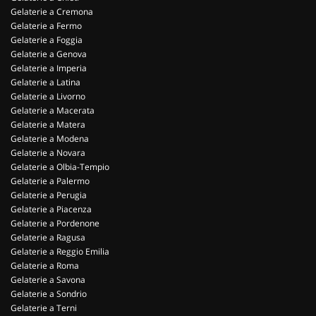
Gelaterie a Cremona
Gelaterie a Fermo
Gelaterie a Foggia
Gelaterie a Genova
Gelaterie a Imperia
Gelaterie a Latina
Gelaterie a Livorno
Gelaterie a Macerata
Gelaterie a Matera
Gelaterie a Modena
Gelaterie a Novara
Gelaterie a Olbia-Tempio
Gelaterie a Palermo
Gelaterie a Perugia
Gelaterie a Piacenza
Gelaterie a Pordenone
Gelaterie a Ragusa
Gelaterie a Reggio Emilia
Gelaterie a Roma
Gelaterie a Savona
Gelaterie a Sondrio
Gelaterie a Terni