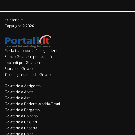
gelaterie.it
Copyright © 2026
Per la tua pubblicità su gelaterie.it
Elenco Gelaterie per località
Impianti per Gelaterie
Storia del Gelato
Tipi e Ingredienti del Gelato
Gelaterie a Agrigento
Gelaterie a Aosta
Gelaterie a Asti
Gelaterie a Barletta-Andria-Trani
Gelaterie a Bergamo
Gelaterie a Bolzano
Gelaterie a Cagliari
Gelaterie a Caserta
Gelaterie a Chieti