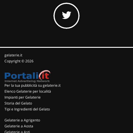
gelaterie.it
Copyright © 2026
Per la tua pubblicità su gelaterie.it
Elenco Gelaterie per località
Impianti per Gelaterie
Storia del Gelato
Tipi e Ingredienti del Gelato
Gelaterie a Agrigento
Gelaterie a Aosta
Gelaterie a Asti