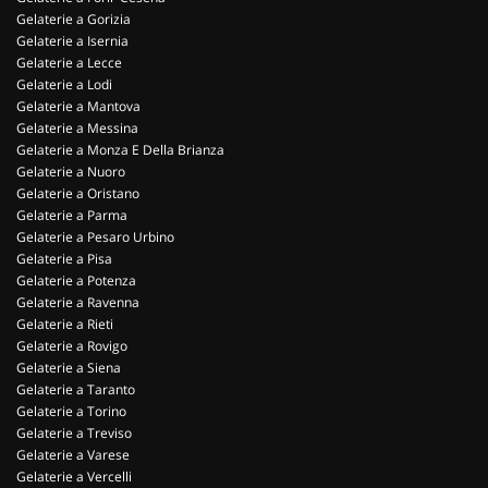
Gelaterie a Gorizia
Gelaterie a Isernia
Gelaterie a Lecce
Gelaterie a Lodi
Gelaterie a Mantova
Gelaterie a Messina
Gelaterie a Monza E Della Brianza
Gelaterie a Nuoro
Gelaterie a Oristano
Gelaterie a Parma
Gelaterie a Pesaro Urbino
Gelaterie a Pisa
Gelaterie a Potenza
Gelaterie a Ravenna
Gelaterie a Rieti
Gelaterie a Rovigo
Gelaterie a Siena
Gelaterie a Taranto
Gelaterie a Torino
Gelaterie a Treviso
Gelaterie a Varese
Gelaterie a Vercelli