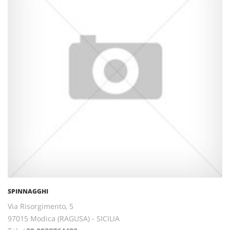
SPINNAGGHI
Via Risorgimento, 5
97015 Modica (RAGUSA) - SICILIA