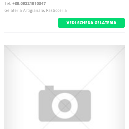
Tel.
+39.09321910347
Gelateria Artigianale, Pasticceria
VEDI SCHEDA GELATERIA