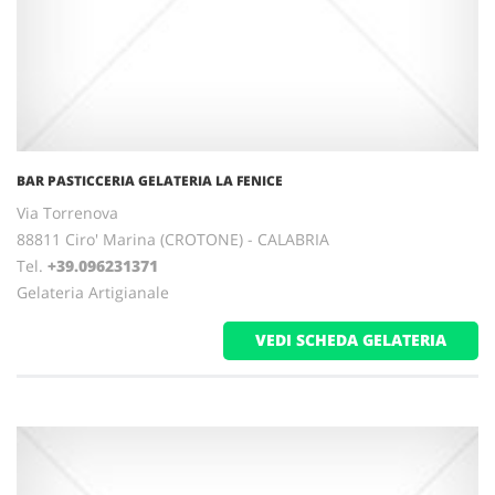
BAR PASTICCERIA GELATERIA LA FENICE
Via Torrenova
88811 Ciro' Marina (CROTONE) - CALABRIA
Tel.
+39.096231371
Gelateria Artigianale
VEDI SCHEDA GELATERIA