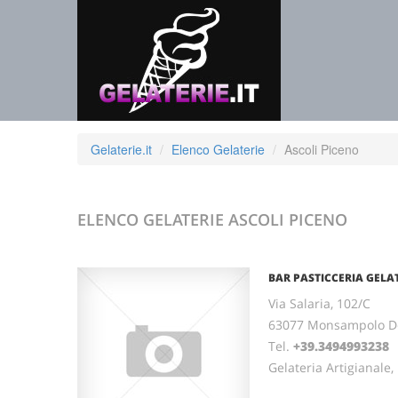
Gelaterie.it
Elenco Gelaterie
Ascoli Piceno
ELENCO GELATERIE
ASCOLI PICENO
BAR PASTICCERIA GEL
Via Salaria, 102/C
63077 Monsampolo De
Tel.
+39.3494993238
Gelateria Artigianale,