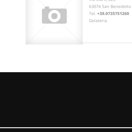
63074 San Benedetto
Tel.
+39.0735751260
Gelateria