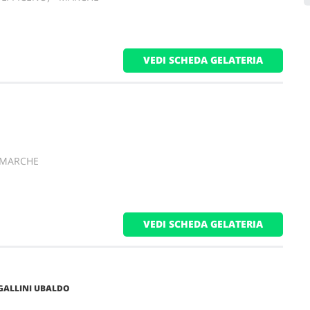
VEDI SCHEDA GELATERIA
- MARCHE
VEDI SCHEDA GELATERIA
ERGALLINI UBALDO