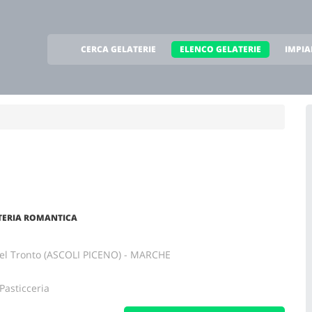
CERCA GELATERIE
ELENCO GELATERIE
IMPIA
ATERIA ROMANTICA
l Tronto (ASCOLI PICENO) - MARCHE
 Pasticceria