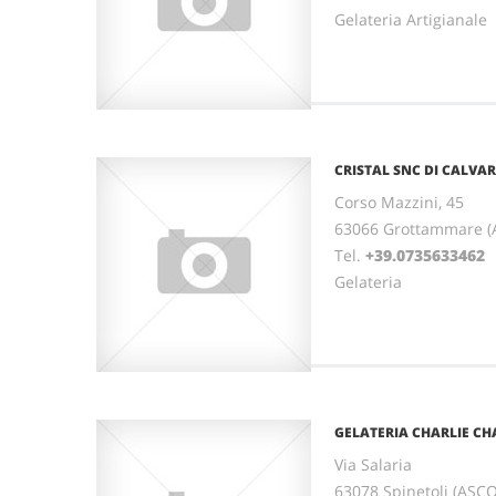
Gelateria Artigianale
CRISTAL SNC DI CALVAR
Corso Mazzini, 45
63066 Grottammare (
Tel.
+39.0735633462
Gelateria
GELATERIA CHARLIE CH
Via Salaria
63078 Spinetoli (ASC