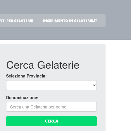
NTI PER GELATERIE
INSERIMENTO IN GELATERIE.IT
Cerca Gelaterie
Seleziona Provincia:
Denominazione:
CERCA