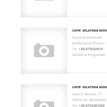
CAFFE' GELATERIA MONA
Frazione Monticelli
63100 Ascoli Piceno 
Tel.
+39.073642814
Gelateria Artigianale
CAFFE' GELATERIA MOR
Viale S. Moretti, 77
63074 San Benedetto
Tel.
+39.0735381382