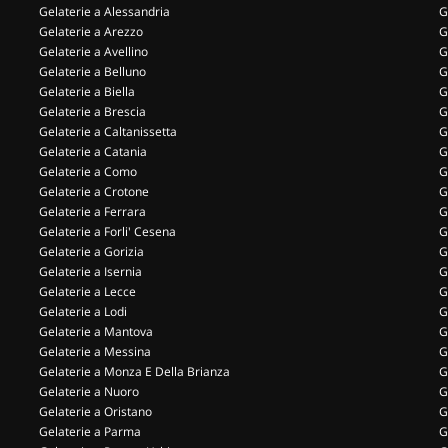
Gelaterie a Alessandria
G
Gelaterie a Arezzo
G
Gelaterie a Avellino
G
Gelaterie a Belluno
G
Gelaterie a Biella
G
Gelaterie a Brescia
G
Gelaterie a Caltanissetta
G
Gelaterie a Catania
G
Gelaterie a Como
G
Gelaterie a Crotone
G
Gelaterie a Ferrara
G
Gelaterie a Forli' Cesena
G
Gelaterie a Gorizia
G
Gelaterie a Isernia
G
Gelaterie a Lecce
G
Gelaterie a Lodi
G
Gelaterie a Mantova
G
Gelaterie a Messina
G
Gelaterie a Monza E Della Brianza
G
Gelaterie a Nuoro
G
Gelaterie a Oristano
G
Gelaterie a Parma
G