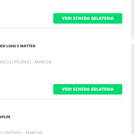
VEDI SCHEDA GELATERIA
ESI LUIGI E MATTEO
ASCOLI PICENO) - MARCHE
VEDI SCHEDA GELATERIA
APLIN
OLI PICENO) - MARCHE