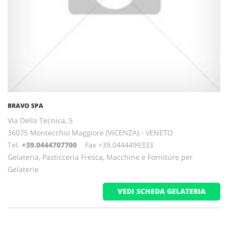
BRAVO SPA
Via Della Tecnica, 5
36075 Montecchio Maggiore (VICENZA) - VENETO
Tel.
+39.0444707700
Fax +39.0444499333
Gelateria, Pasticceria Fresca, Macchine e Forniture per
Gelaterie
VEDI SCHEDA GELATERIA