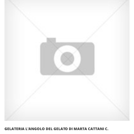
GELATERIA L'ANGOLO DEL GELATO DI MARTA CATTANI C.