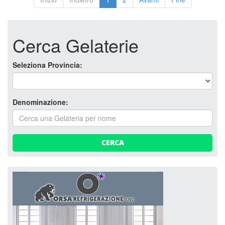
Cerca Gelaterie
Seleziona Provincia:
Denominazione:
CERCA