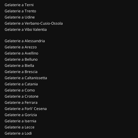
Gelaterie a Terni
Gelaterie a Trento
Gelaterie a Udine
Gelaterie a Verbano-Cusio-Ossola
Gelaterie a Vibo Valentia
Gelaterie a Alessandria
Gelaterie a Arezzo
Gelaterie a Avellino
Gelaterie a Belluno
Gelaterie a Biella
Gelaterie a Brescia
Gelaterie a Caltanissetta
Gelaterie a Catania
Gelaterie a Como
Gelaterie a Crotone
Gelaterie a Ferrara
Gelaterie a Forli' Cesena
Gelaterie a Gorizia
Gelaterie a Isernia
Gelaterie a Lecce
Gelaterie a Lodi