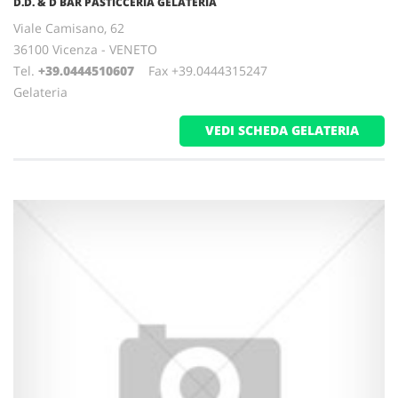
D.D. & D BAR PASTICCERIA GELATERIA
Viale Camisano, 62
36100 Vicenza - VENETO
Tel.
+39.0444510607
Fax +39.0444315247
Gelateria
VEDI SCHEDA GELATERIA