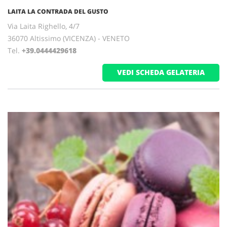
LAITA LA CONTRADA DEL GUSTO
Via Laita Righello, 4/7
36070 Altissimo (VICENZA) - VENETO
Tel.
+39.0444429618
VEDI SCHEDA GELATERIA