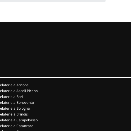
elaterie a Ancona
elaterie a Ascoli Piceno
elaterie a Bari
elaterie a Benevento
elaterie a Bologna
elaterie a Brindisi
elaterie a Campobasso
elaterie a Catanzaro