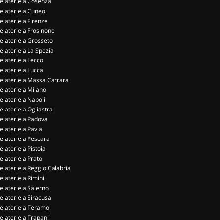
elaterie a Cosenza
elaterie a Cuneo
elaterie a Firenze
elaterie a Frosinone
elaterie a Grosseto
elaterie a La Spezia
elaterie a Lecco
elaterie a Lucca
elaterie a Massa Carrara
elaterie a Milano
elaterie a Napoli
elaterie a Ogliastra
elaterie a Padova
elaterie a Pavia
elaterie a Pescara
elaterie a Pistoia
elaterie a Prato
elaterie a Reggio Calabria
elaterie a Rimini
elaterie a Salerno
elaterie a Siracusa
elaterie a Teramo
elaterie a Trapani