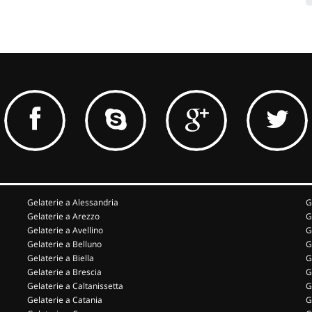
Gelaterie a Alessandria
G
Gelaterie a Arezzo
G
Gelaterie a Avellino
G
Gelaterie a Belluno
G
Gelaterie a Biella
G
Gelaterie a Brescia
G
Gelaterie a Caltanissetta
G
Gelaterie a Catania
G