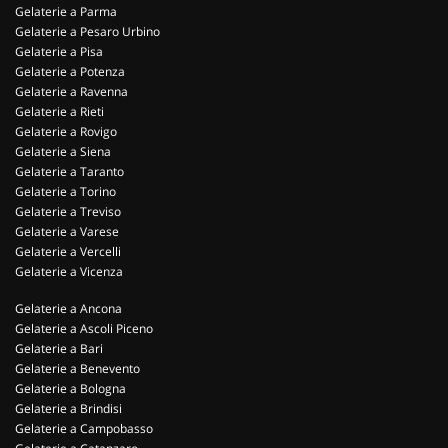
Gelaterie a Parma
Gelaterie a Pesaro Urbino
Gelaterie a Pisa
Gelaterie a Potenza
Gelaterie a Ravenna
Gelaterie a Rieti
Gelaterie a Rovigo
Gelaterie a Siena
Gelaterie a Taranto
Gelaterie a Torino
Gelaterie a Treviso
Gelaterie a Varese
Gelaterie a Vercelli
Gelaterie a Vicenza
Gelaterie a Ancona
Gelaterie a Ascoli Piceno
Gelaterie a Bari
Gelaterie a Benevento
Gelaterie a Bologna
Gelaterie a Brindisi
Gelaterie a Campobasso