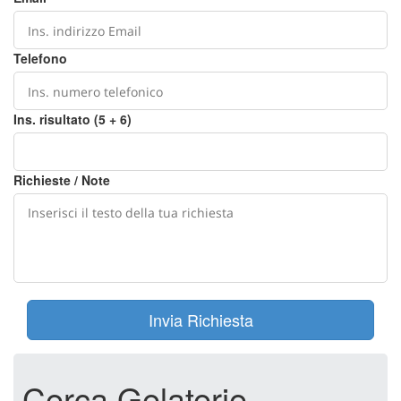
Telefono
Ins. risultato (5 + 6)
Richieste / Note
Invia Richiesta
Cerca Gelaterie