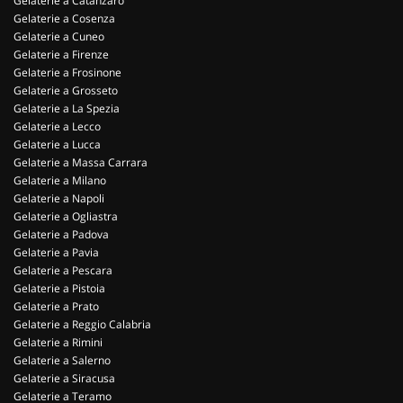
Gelaterie a Catanzaro
Gelaterie a Cosenza
Gelaterie a Cuneo
Gelaterie a Firenze
Gelaterie a Frosinone
Gelaterie a Grosseto
Gelaterie a La Spezia
Gelaterie a Lecco
Gelaterie a Lucca
Gelaterie a Massa Carrara
Gelaterie a Milano
Gelaterie a Napoli
Gelaterie a Ogliastra
Gelaterie a Padova
Gelaterie a Pavia
Gelaterie a Pescara
Gelaterie a Pistoia
Gelaterie a Prato
Gelaterie a Reggio Calabria
Gelaterie a Rimini
Gelaterie a Salerno
Gelaterie a Siracusa
Gelaterie a Teramo