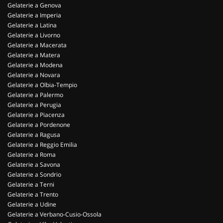
Gelaterie a Genova
Gelaterie a Imperia
Gelaterie a Latina
Gelaterie a Livorno
Gelaterie a Macerata
Gelaterie a Matera
Gelaterie a Modena
Gelaterie a Novara
Gelaterie a Olbia-Tempio
Gelaterie a Palermo
Gelaterie a Perugia
Gelaterie a Piacenza
Gelaterie a Pordenone
Gelaterie a Ragusa
Gelaterie a Reggio Emilia
Gelaterie a Roma
Gelaterie a Savona
Gelaterie a Sondrio
Gelaterie a Terni
Gelaterie a Trento
Gelaterie a Udine
Gelaterie a Verbano-Cusio-Ossola