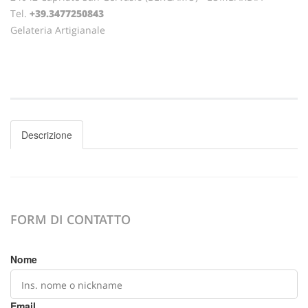
Tel.
+39.3477250843
Gelateria Artigianale
Descrizione
FORM DI CONTATTO
Nome
Email