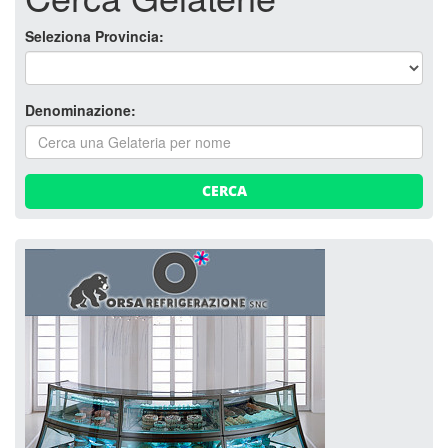
Seleziona Provincia:
Denominazione:
CERCA