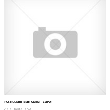
PASTICCERIE BERTAMINI - COPAT
Viale Dante, 37/A