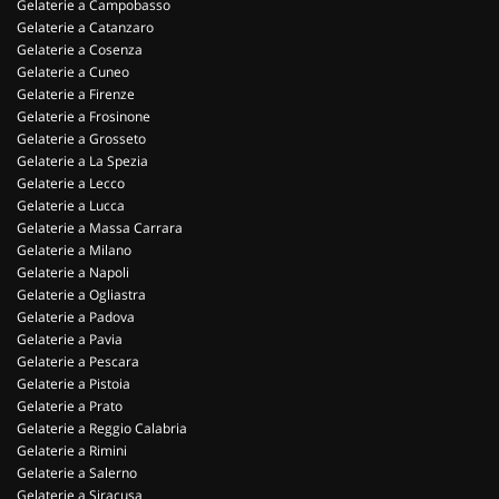
Gelaterie a Campobasso
Gelaterie a Catanzaro
Gelaterie a Cosenza
Gelaterie a Cuneo
Gelaterie a Firenze
Gelaterie a Frosinone
Gelaterie a Grosseto
Gelaterie a La Spezia
Gelaterie a Lecco
Gelaterie a Lucca
Gelaterie a Massa Carrara
Gelaterie a Milano
Gelaterie a Napoli
Gelaterie a Ogliastra
Gelaterie a Padova
Gelaterie a Pavia
Gelaterie a Pescara
Gelaterie a Pistoia
Gelaterie a Prato
Gelaterie a Reggio Calabria
Gelaterie a Rimini
Gelaterie a Salerno
Gelaterie a Siracusa