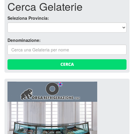
Cerca Gelaterie
Seleziona Provincia:
Denominazione:
CERCA