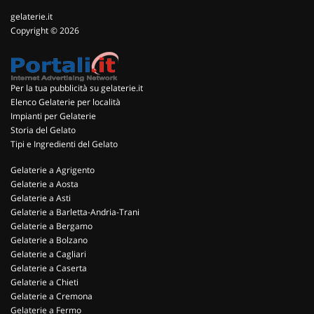
gelaterie.it
Copyright © 2026
Per la tua pubblicità su gelaterie.it
Elenco Gelaterie per località
Impianti per Gelaterie
Storia del Gelato
Tipi e Ingredienti del Gelato
Gelaterie a Agrigento
Gelaterie a Aosta
Gelaterie a Asti
Gelaterie a Barletta-Andria-Trani
Gelaterie a Bergamo
Gelaterie a Bolzano
Gelaterie a Cagliari
Gelaterie a Caserta
Gelaterie a Chieti
Gelaterie a Cremona
Gelaterie a Fermo